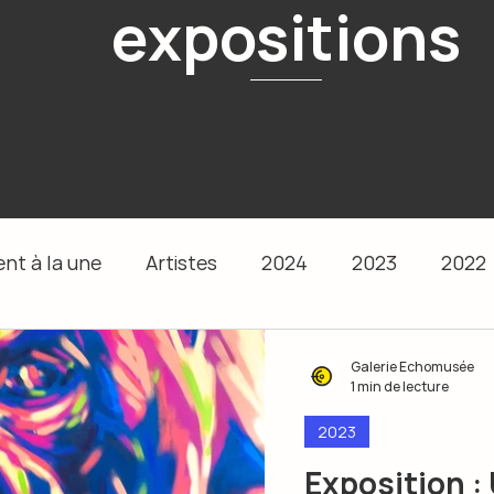
expositions
nt à la une
Artistes
2024
2023
2022
Galerie Echomusée
1 min de lecture
2023
Exposition 