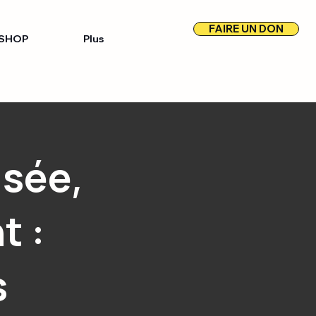
FAIRE UN DON
SHOP
Plus
usée,
t :
s