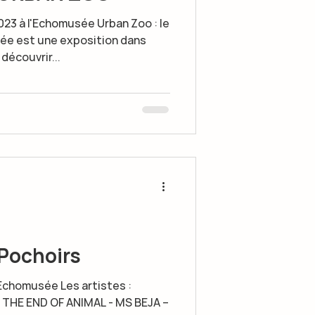
2023 à l'Echomusée Urban Zoo : le
 est une exposition dans
découvrir...
 Pochoirs
l'Echomusée Les artistes :
 THE END OF ANIMAL - MS BEJA –