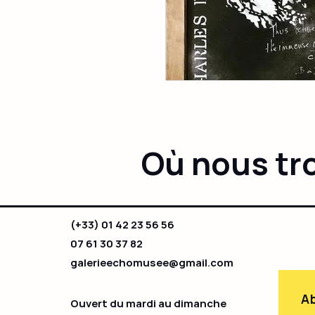
Où nous tr
(+33) 01 42 23 56 56
07 61 30 37 82
galerieechomusee@gmail.com
Ab
Ouvert du mardi au dimanche