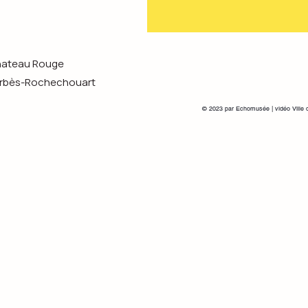
Chateau Rouge
s-Rochechouart
© 2023 par Echomusée | vidéo Ville 