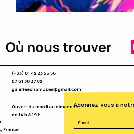
Où nous trouver
(+33) 01 42 23 56 56
07 61 30 37 82
galerieechomusee@gmail.com
Abonnez-vous à notre
Ouvert du mardi au dimanche
de 14 h à 19 h​
e
s, France