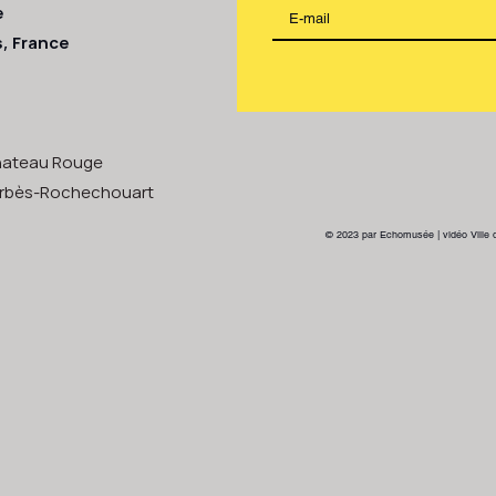
e
s, France
Chateau Rouge
s-Rochechouart
© 2023 par Echomusée | vidéo Ville 