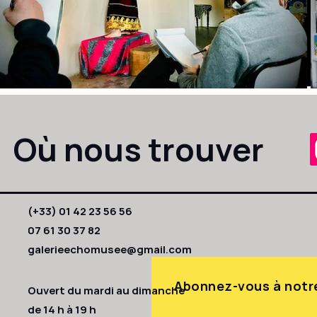
Où nous trouver
(+33) 01 42 23 56 56
07 61 30 37 82
galerieechomusee@gmail.com
Abonnez-vous à notre
Ouvert du mardi au dimanche
de 14 h à 19 h​