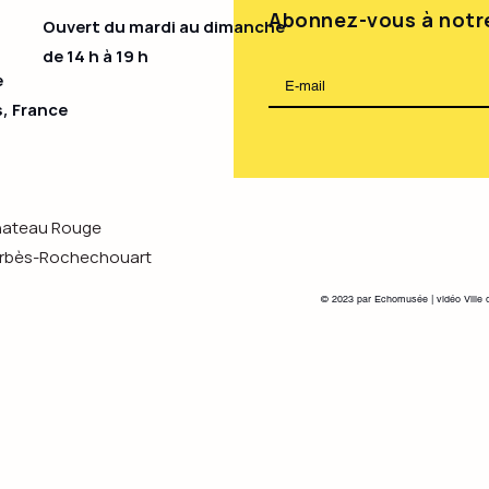
Abonnez-vous à notre
Ouvert du mardi au dimanche
de 14 h à 19 h​
e
s, France
Chateau Rouge
s-Rochechouart
© 2023 par Echomusée | vidéo Ville 