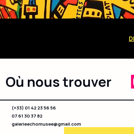
D
Où nous trouver
(+33) 01 42 23 56 56
07 61 30 37 82
galerieechomusee@gmail.com