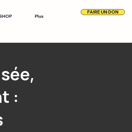
FAIRE UN DON
SHOP
Plus
usée,
t :
s