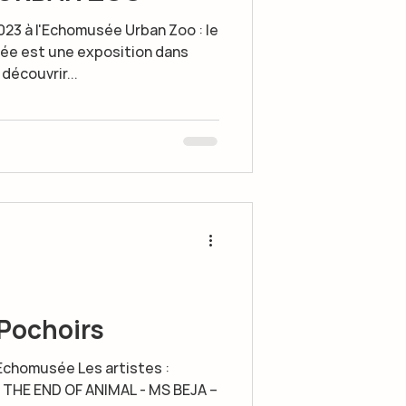
2023 à l'Echomusée Urban Zoo : le
 est une exposition dans
découvrir...
 Pochoirs
l'Echomusée Les artistes :
 THE END OF ANIMAL - MS BEJA –