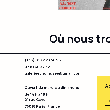
Où nous tr
(+33) 01 42 23 56 56
07 61 30 37 82
galerieechomusee@gmail.com
Ab
Ouvert du mardi au dimanche
de 14 h à 19 h​
21 rue Cave
75018 Paris, France