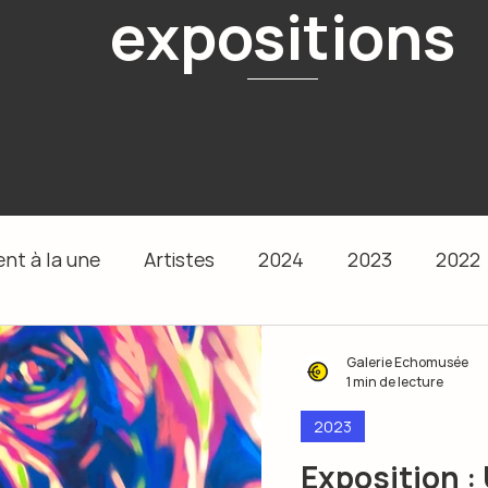
expositions
nt à la une
Artistes
2024
2023
2022
Galerie Echomusée
1 min de lecture
2023
Exposition 