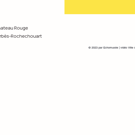
Chateau Rouge
s-Rochechouart
© 2023 par Echomusée | vidéo Ville 