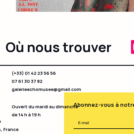
Où nous trouver
(+33) 01 42 23 56 56
07 61 30 37 82
galerieechomusee@gmail.com
Abonnez-vous à notre
Ouvert du mardi au dimanche
de 14 h à 19 h​
e
s, France