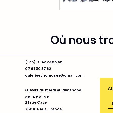
Où nous tr
(+33) 01 42 23 56 56
07 61 30 37 82
galerieechomusee@gmail.com
Ab
Ouvert du mardi au dimanche
de 14 h à 19 h​
21 rue Cave
75018 Paris, France