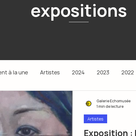
expositions
nt à la une
Artistes
2024
2023
2022
Galerie Echomusée
1 min de lecture
Artistes
Exposition :