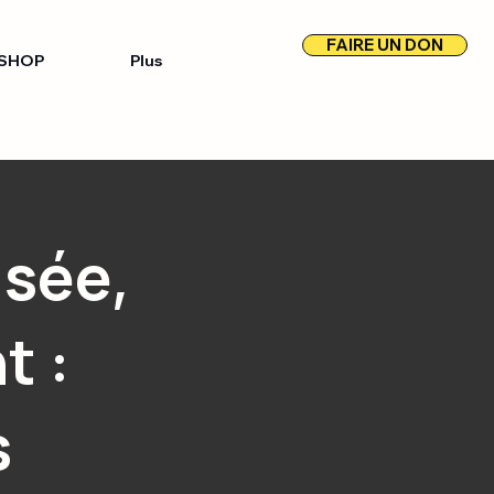
FAIRE UN DON
SHOP
Plus
usée,
t :
s