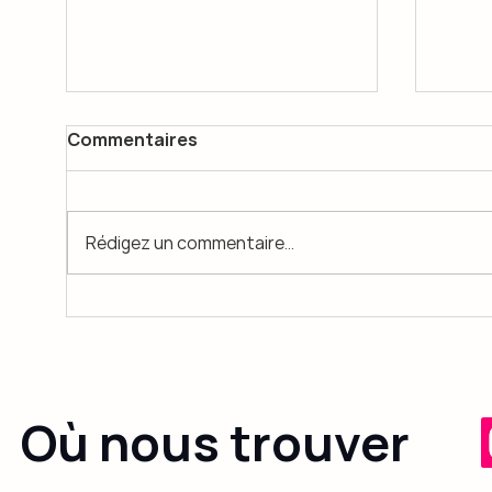
Commentaires
Rédigez un commentaire...
MAQU
Podcast Lochstencils
pour son exposition à la
galerie Echomusée.
Interview by JMB
Où nous trouver