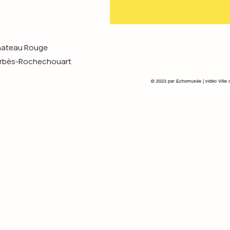
Chateau Rouge
s-Rochechouart
© 2023 par Echomusée | vidéo Ville 