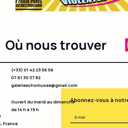
Où nous trouver
(+33) 01 42 23 56 56
07 61 30 37 82
galerieechomusee@gmail.com
Abonnez-vous à notre
Ouvert du mardi au dimanche
de 14 h à 19 h​
e
s, France