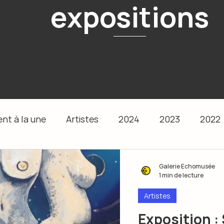
expositions
nt à la une
Artistes
2024
2023
2022
Galerie Echomusée
1 min de lecture
Artistes
Exposition :