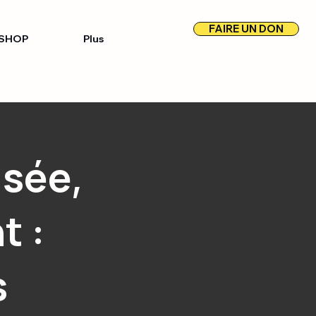
FAIRE UN DON
SHOP
Plus
usée,
t :
s