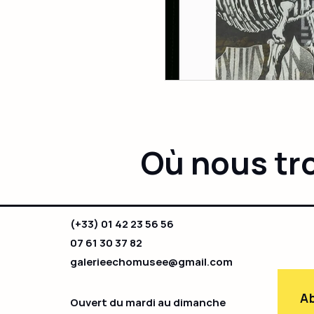
Où nous tr
(+33) 01 42 23 56 56
07 61 30 37 82
galerieechomusee@gmail.com
Ab
Ouvert du mardi au dimanche