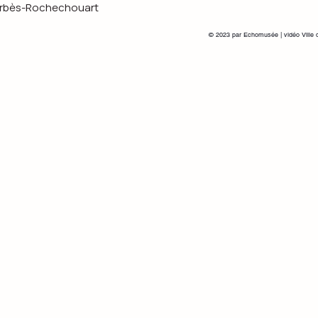
s-Rochechouart
© 2023 par Echomusée | vidéo Ville 