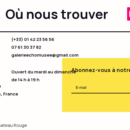
Où nous trouver
(+33) 01 42 23 56 56
07 61 30 37 82
galerieechomusee@gmail.com
Abonnez-vous à notre
Ouvert du mardi au dimanche
de 14 h à 19 h​
e
s, France
Chateau Rouge