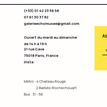
(+33) 01 42 23 56 56
07 61 30 37 82
galerieechomusee@gmail.com
Ab
Ouvert du mardi au dimanche
de 14 h à 19 h​
21 rue Cave
75018 Paris, France
Insta:
Métro : 4 Chateau Rouge
2 Barbès-Rochechouart
Bus : 31 - 56