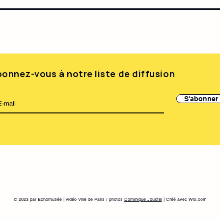
onnez-vous à notre liste de diffusion
S'abonner
© 2023 par Echomusée | vidéo Ville de Paris / photos
Dominique Jouxtel
| Créé avec Wix.com