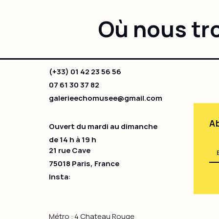
Où nous tr
(+33) 01 42 23 56 56
07 61 30 37 82
galerieechomusee@gmail.com
Ab
Ouvert du mardi au dimanche
de 14 h à 19 h​
21 rue Cave
75018 Paris, France
Insta:
Métro : 4 Chateau Rouge