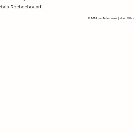
s-Rochechouart
© 2023 par Echomusée | vidéo Ville 