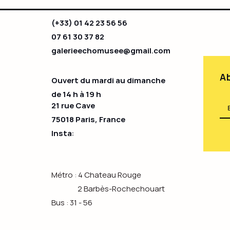
(+33) 01 42 23 56 56
07 61 30 37 82
galerieechomusee@gmail.com
Ab
Ouvert du mardi au dimanche
de 14 h à 19 h​
21 rue Cave
75018 Paris, France
Insta:
Métro : 4 Chateau Rouge
2 Barbès-Rochechouart
Bus : 31 - 56