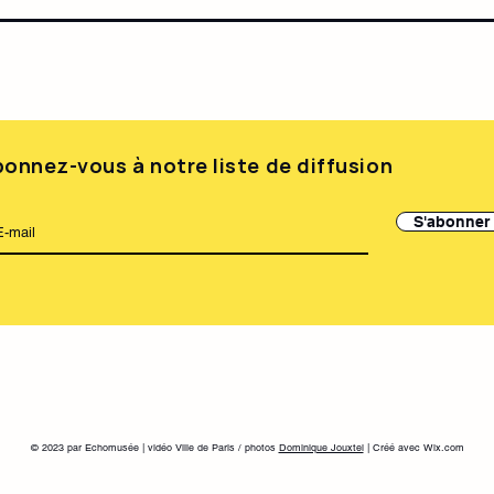
onnez-vous à notre liste de diffusion
S'abonner
© 2023 par Echomusée | vidéo Ville de Paris / photos
Dominique Jouxtel
| Créé avec Wix.com