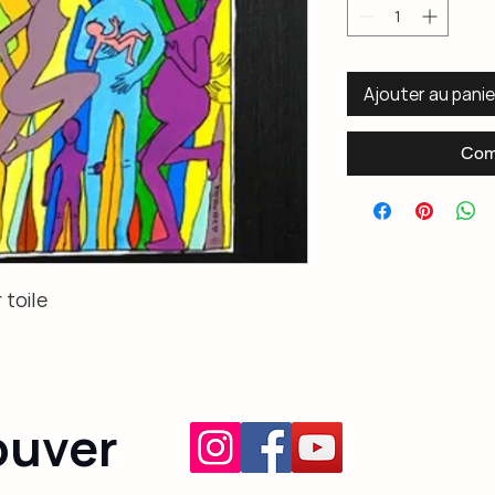
Ajouter au panie
Com
 toile
ouver