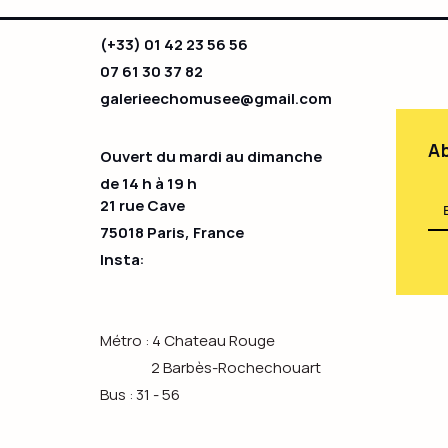
(+33) 01 42 23 56 56
07 61 30 37 82
galerieechomusee@gmail.com
Ab
Ouvert du mardi au dimanche
de 14 h à 19 h​
21 rue Cave
75018 Paris, France
Insta:
Métro : 4 Chateau Rouge
2 Barbès-Rochechouart
Bus : 31 - 56