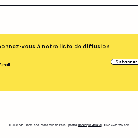
onnez-vous à notre liste de diffusion
S'abonner
© 2023 par Echomusée | vidéo Ville de Paris / photos
Dominique Jouxtel
| Créé avec Wix.com