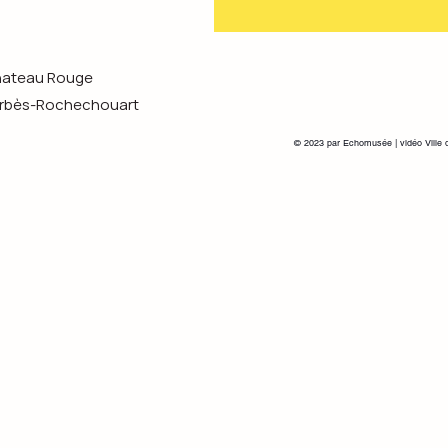
Chateau Rouge
s-Rochechouart
© 2023 par Echomusée | vidéo Ville 