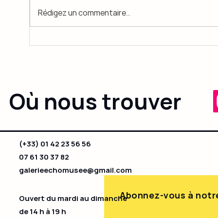
Rédigez un commentaire...
VERNISSAGE Vendredi 21
Expos
Novembre à partir de 18 h
Paint
sept
Où nous trouver
(+33) 01 42 23 56 56
07 61 30 37 82
galerieechomusee@gmail.com
Abonnez-vous à notre
Ouvert du mardi au dimanche
de 14 h à 19 h​