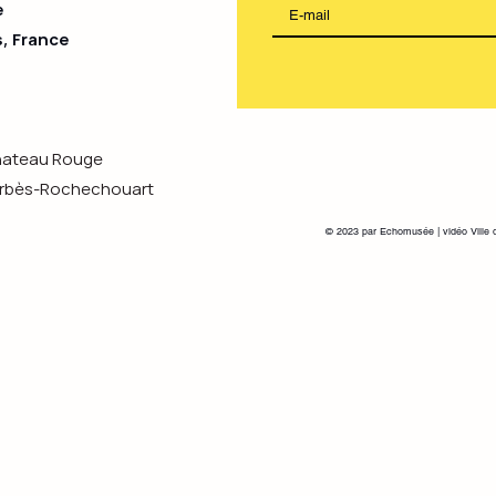
e
s, France
Chateau Rouge
s-Rochechouart
© 2023 par Echomusée | vidéo Ville 