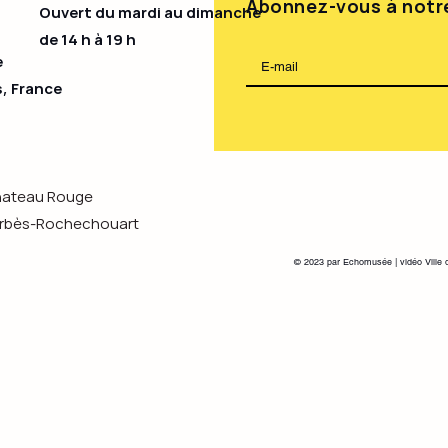
Abonnez-vous à notre
Ouvert du mardi au dimanche
de 14 h à 19 h​
e
s, France
Chateau Rouge
s-Rochechouart
© 2023 par Echomusée | vidéo Ville 