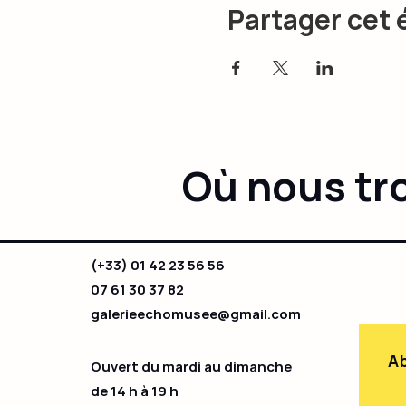
Partager cet
Où nous tr
(+33) 01 42 23 56 56
07 61 30 37 82
galerieechomusee@gmail.com
Ab
Ouvert du mardi au dimanche
de 14 h à 19 h​