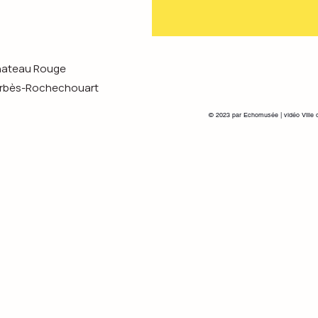
Chateau Rouge
s-Rochechouart
© 2023 par Echomusée | vidéo Ville 