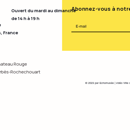
Abonnez-vous à notre
Ouvert du mardi au dimanche
de 14 h à 19 h​
e
s, France
Chateau Rouge
s-Rochechouart
© 2023 par Echomusée | vidéo Ville 