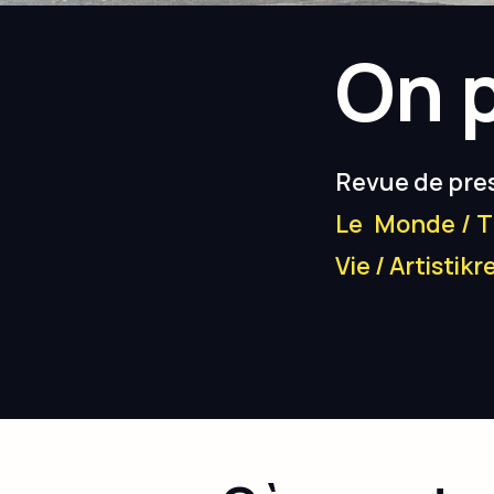
On 
Revue de pres
Le Monde
/
T
Vie /
Artistikr