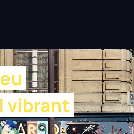
ieu
l vibrant