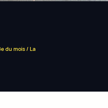
8e du mois
/ La