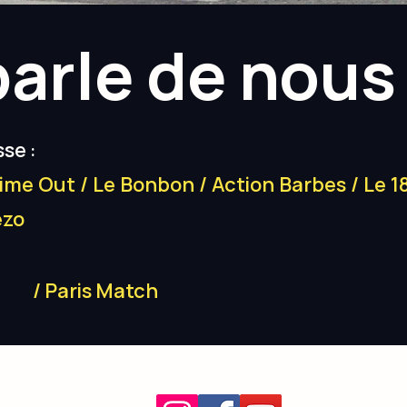
parle de nous
se :
ime Out
/
Le Bonbon
/
Action Barbes
/
Le 1
ezo
/ Paris Match