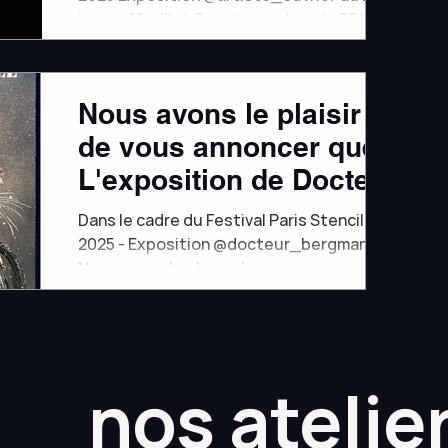
juin au 12 juillet Guest : @v_k_art_22 Nous
avons le...
Nous avons le plaisir
de vous annoncer que
L'exposition de Docteur
Bergman est prolongée
Dans le cadre du Festival Paris Stencil
jusqu'au 22 juin
2025 - Exposition @docteur_bergman
Nous avons le plaisir de vous annoncer
que l'exposition de...
nos atelie